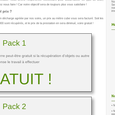
No
nous faire ! Car notre objectif sera de toujours plus vous satisfaire !
Se
no
im
l prix ?
 en décharge agréée par nos soins, un prix au mètre cube vous sera facturé. Soit les
000
sont récupérés, et le prix de la prestation en sera diminué, voire gratuit !
M
Pack 1
re peut-être gratuit si la récupération d’objets ou autre
se le travail à effectuer
ATUIT !
No
Pack 2
• 
• 
pe