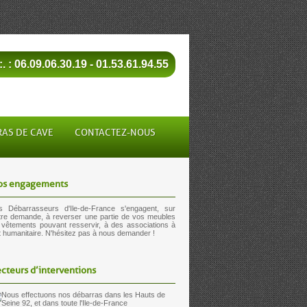
:. : 06.09.06.30.19 - 01.53.61.94.55
AS DE CAVE
CONTACTEZ-NOUS
os engagements
s Débarrasseurs d'Ile-de-France
s'engagent, sur
tre demande, à reverser une partie de vos meubles
 vêtements pouvant resservir, à des associations à
t humanitaire. N'hésitez pas à nous demander !
cteurs d’interventions