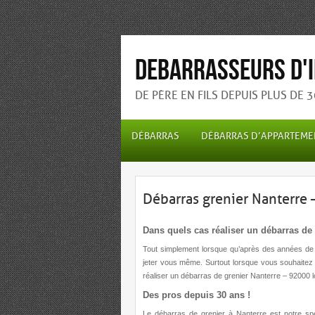
Debarrasseurs d'I
DE PÈRE EN FILS DEPUIS PLUS DE 
DÉBARRAS
DÉBARRAS D’APPARTEME
Débarras grenier Nanterre
Dans quels cas réaliser un débarras de 
Tout simplement lorsque qu’après des années de 
jeter vous même. Surtout lorsque vous souhaitez
réaliser un
débarras de grenier Nanterre – 92000
l
Des pros depuis 30 ans !
Le
débarras de grenier à Nanterre
est notre spé