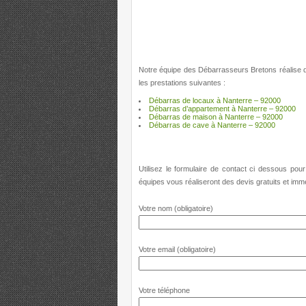
Notre équipe des Débarrasseurs Bretons réalise d
les prestations suivantes :
Débarras de locaux à Nanterre – 92000
Débarras d’appartement à Nanterre – 92000
Débarras de maison à Nanterre – 92000
Débarras de cave à Nanterre – 92000
Utilisez le formulaire de contact ci dessous po
équipes vous réaliseront des devis gratuits et im
Votre nom (obligatoire)
Votre email (obligatoire)
Votre téléphone