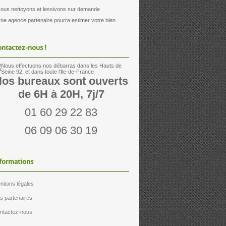
Nous nettoyons et lessivons sur demande
Une agence partenaire pourra estimer votre bien
ntactez-nous !
os bureaux sont ouverts
de 6H à 20H, 7j/7
01 60 29 22 83
06 09 06 30 19
formations
ntions légales
s partenaires
ntactez-nous