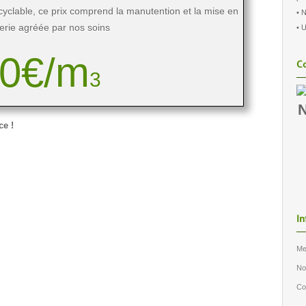
yclable, ce prix comprend la manutention et la mise en
• 
erie agréée par nos soins
• 
0€/m
Co
3
N
ce !
In
Me
No
Co