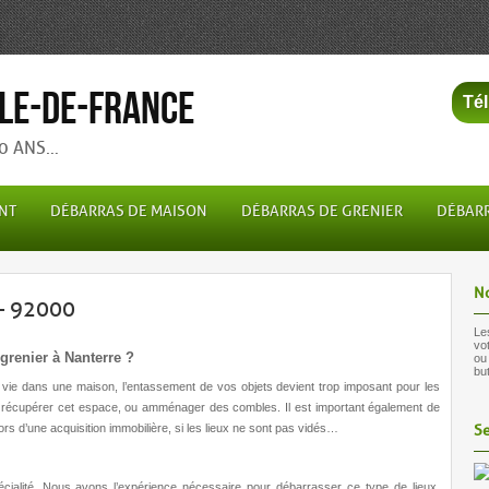
le-de-France
Tél
30 ANS…
NT
DÉBARRAS DE MAISON
DÉBARRAS DE GRENIER
DÉBARR
N
 – 92000
Le
vo
grenier à Nanterre ?
ou
bu
vie dans une maison, l’entassement de vos objets devient trop imposant pour les
 récupérer cet espace, ou amménager des combles. Il est important également de
ors d’une acquisition immobilière, si les lieux ne sont pas vidés…
Se
cialité. Nous avons l’expérience nécessaire pour débarrasser ce type de lieux,