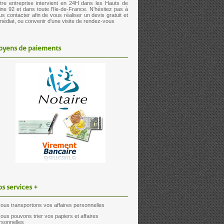
tre entreprise intervient en 24H dans les Hauts de
ine 92 et dans toute l'Ile-de-France. N'hésitez pas à
us contacter afin de vous réaliser un devis gratuit et
médiat, ou convenir d'une visite de rendez-vous
oyens de paiements
s services +
Nous transportons vos affaires personnelles
Nous pouvons trier vos papiers et affaires
rsonnelles