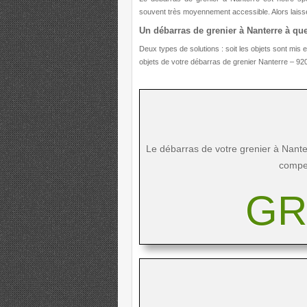
souvent très moyennement accessible. Alors laissez 
Un débarras de grenier à Nanterre à que
Deux types de solutions : soit les objets sont mis
objets de votre
débarras de grenier Nanterre – 92
Le débarras de votre grenier à Nanter
compen
GR